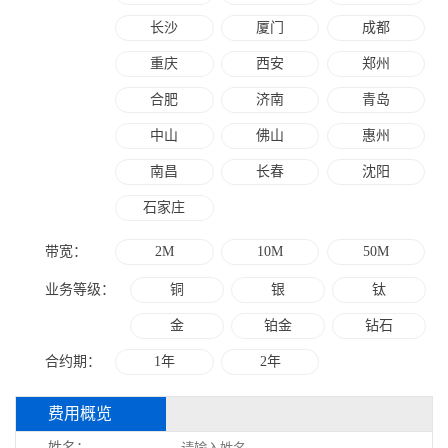
长沙
厦门
成都
重庆
西安
郑州
合肥
济南
青岛
中山
佛山
惠州
南昌
长春
沈阳
石家庄
2M
10M
50M
带宽：
铜
银
钛
业务等级：
金
铂金
钻石
1年
2年
合约期：
费用概览
姓名：